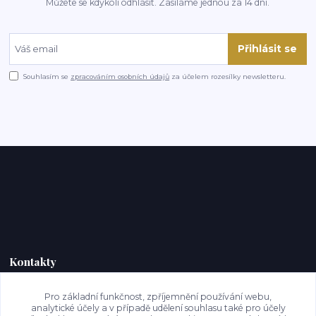
Můžete se kdykoli odhlásit. Zasíláme jednou za 14 dní.
Přihlásit se
Souhlasím se
zpracováním osobních údajů
za účelem rozesílky newsletteru.
Kontakty
Pro základní funkčnost, zpříjemnění používání webu,
analytické účely a v případě udělení souhlasu také pro účely