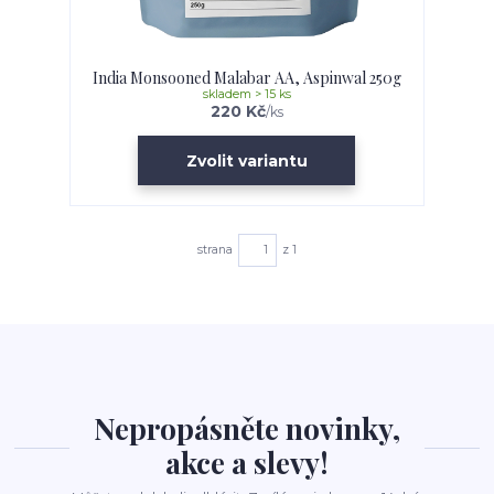
India Monsooned Malabar AA, Aspinwal 250g
skladem > 15 ks
220 Kč
/
ks
Zvolit variantu
strana
z 1
Nepropásněte novinky,
akce a slevy!