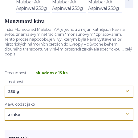
Monzunová káva
India Monsooned Malabar AA je jednou z nejunikátnějších káv na
světě, známá svým netradičním "monzunovým" zpracováním.
Tento proces napodobuje vlivy, kterým byla káva vystavena při
historických námořních cestách do Evropy – původně během
dlouhého transportu ve vlhkém prostředí získávala specifickou ...
celý
popis
Dostupnost
skladem > 15 ks
Hmotnost
Kávu dodat jako