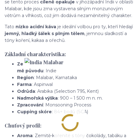
se tento proces
cíleně opakuje
v jihozápadní Indii v oblasti
Malabar, kde jsou zrna vystavena silným monzunovým
větrům a vlhkosti, což jim dodává nezaměnitelný charakter.
Tato
nízko acidní káva
je ideální volbou pro ty, kteří hledají
jemný, hladký šálek s plným tělem
, jemnou sladkostí a
tóny koření, kakaa a ořechů.
Základní charakteristika:
Ze
mě původu
: Indie
Region
: Malabar, Karnataka
Farma
: Aspinwal
Odrůda
: Arabika (Selection 795, Kent)
Nadmořská výška
: 900 – 1 500 m n. m.
Zpracování
: Monsooning Process
Cupping skóre
: 84+ bodů (SCA)
Chuťový profil:
Aroma
: Zemitě-kořenité s tóny čokolády, tabáku a