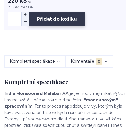
220 Kč
/
ks
196 Kč
bez DPH
Přidat do košíku
Kompletní specifikace
Komentáře
0
Kompletní specifikace
India Monsooned Malabar AA
je jednou z nejunikátnějších
káv na světě, známá svým netradičním
"monzunovým"
zpracováním
. Tento proces napodobuje vlivy, kterým byla
káva vystavena při historických námořních cestách do
Evropy – původně během dlouhého transportu ve vlhkém
prostředí získávala specifickou chuť a světlejší barvu. Dnes