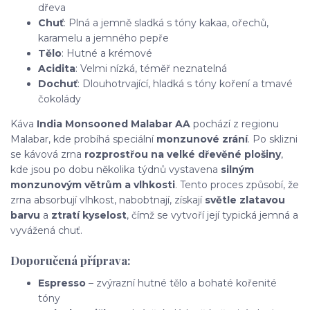
dřeva
Chuť
: Plná a jemně sladká s tóny kakaa, ořechů,
karamelu a jemného pepře
Tělo
: Hutné a krémové
Acidita
: Velmi nízká, téměř neznatelná
Dochuť
: Dlouhotrvající, hladká s tóny koření a tmavé
čokolády
Káva
India Monsooned Malabar AA
pochází z regionu
Malabar, kde probíhá speciální
monzunové zrání
. Po sklizni
se kávová zrna
rozprostřou na velké dřevěné plošiny
,
kde jsou po dobu několika týdnů vystavena
silným
monzunovým větrům a vlhkosti
. Tento proces způsobí, že
zrna absorbují vlhkost, nabobtnají, získají
světle zlatavou
barvu
a
ztratí kyselost
, čímž se vytvoří její typická jemná a
vyvážená chuť.
Doporučená příprava:
Espresso
– zvýrazní hutné tělo a bohaté kořenité
tóny