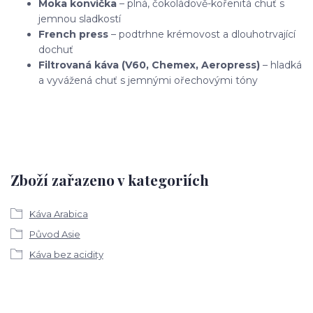
Moka konvička
– plná, čokoládově-kořenitá chuť s
jemnou sladkostí
French press
– podtrhne krémovost a dlouhotrvající
dochuť
Filtrovaná káva (V60, Chemex, Aeropress)
– hladká
a vyvážená chuť s jemnými ořechovými tóny
Zboží zařazeno v kategoriích
Káva Arabica
Původ Asie
Káva bez acidity