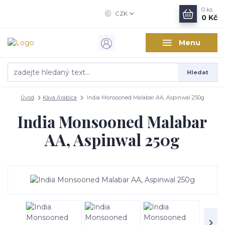
0
ks
CZK
0 Kč
Menu
Hledat
Úvod
Káva Arabica
India Monsooned Malabar AA, Aspinwal 250g
India Monsooned Malabar
AA, Aspinwal 250g