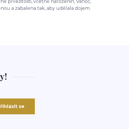
zné příležitosti, včetně narozenin, Vánoc,
enou a zabalena tak, aby udělala dojem.
y!
řihlásit se