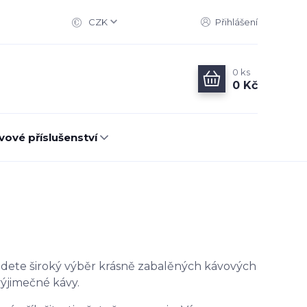
CZK
Přihlášení
0
ks
0 Kč
vové příslušenství
ajdete široký výběr krásně zabalěných kávových
výjimečné kávy.