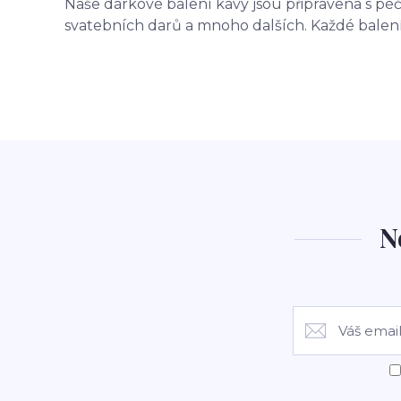
Naše dárkové balení kávy jsou připravena s péčí 
svatebních darů a mnoho dalších. Každé balení
N