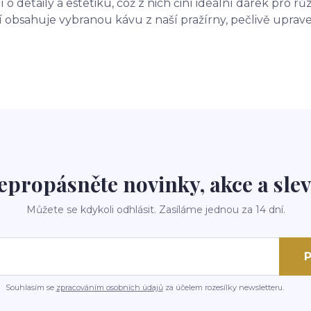
o detaily a estetiku, což z nich činí ideální dárek pro rů
 obsahuje vybranou kávu z naší pražírny, pečlivě uprav
epropásněte novinky, akce a slev
Můžete se kdykoli odhlásit. Zasíláme jednou za 14 dní.
P
Souhlasím se
zpracováním osobních údajů
za účelem rozesílky newsletteru.