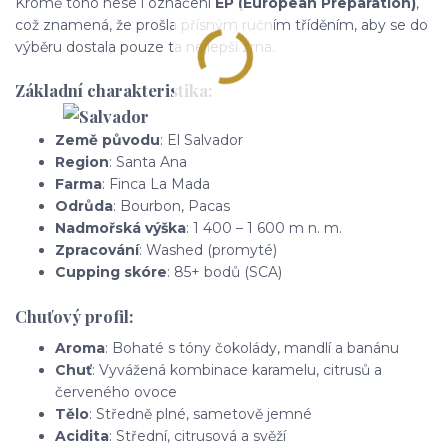
Kromě toho nese i označení
EP (European Preparation)
,
což znamená, že prošla přísným ručním tříděním, aby se do
výběru dostala pouze ta nejlepší zrna.
Základní charakteristika:
Země původu
: El Salvador
Region
: Santa Ana
Farma
: Finca La Mada
Odrůda
: Bourbon, Pacas
Nadmořská výška
: 1 400 – 1 600 m n. m.
Zpracování
: Washed (promyté)
Cupping skóre
: 85+ bodů (SCA)
Chuťový profil:
Aroma
: Bohaté s tóny čokolády, mandlí a banánu
Chuť
: Vyvážená kombinace karamelu, citrusů a
červeného ovoce
Tělo
: Středně plné, sametově jemné
Acidita
: Střední, citrusová a svěží