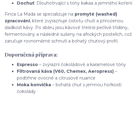
Dochuť
: Dlouhotrvající s tóny kakaa a jemného koření
Finca La Mada se specializuje na
promyté (washed)
zpracování
, které zvýrazňuje čistotu chutí a přirozenou
sladkost kávy. Po sběru jsou kávové třešně pečlivě tříděny,
fermentovány a následně sušeny na afrických postelích, což
zaručuje rovnoměrné schnutí a bohatý chuťový profil.
Doporučená příprava:
Espresso
– zvýrazní čokoládové a karamelové tóny
Filtrovaná káva (V60, Chemex, Aeropress)
–
podtrhne ovocné a citrusové nuance
Moka konvička
– bohatá chuť s jemnou hořkostí
čokolády