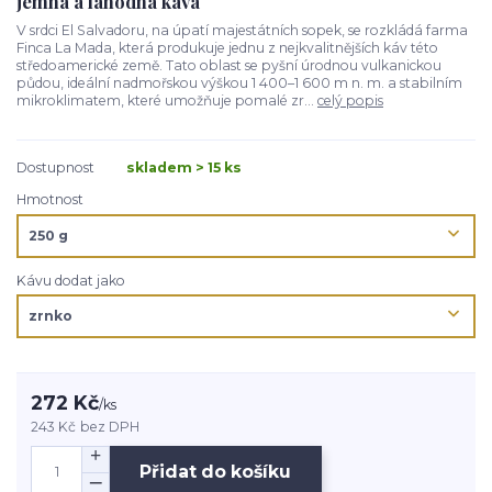
jemná a lahodná káva
V srdci El Salvadoru, na úpatí majestátních sopek, se rozkládá farma
Finca La Mada, která produkuje jednu z nejkvalitnějších káv této
středoamerické země. Tato oblast se pyšní úrodnou vulkanickou
půdou, ideální nadmořskou výškou 1 400–1 600 m n. m. a stabilním
mikroklimatem, které umožňuje pomalé zr...
celý popis
Dostupnost
skladem > 15 ks
Hmotnost
Kávu dodat jako
272 Kč
/
ks
243 Kč
bez DPH
Přidat do košíku