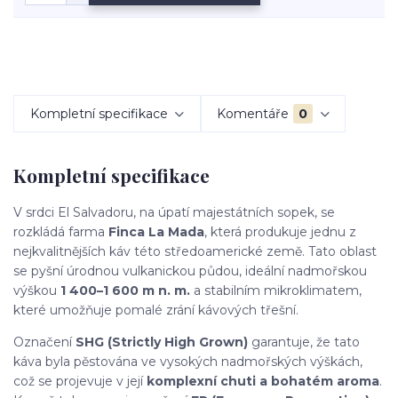
Kompletní specifikace
Komentáře
0
Kompletní specifikace
V srdci El Salvadoru, na úpatí majestátních sopek, se
rozkládá farma
Finca La Mada
, která produkuje jednu z
nejkvalitnějších káv této středoamerické země. Tato oblast
se pyšní úrodnou vulkanickou půdou, ideální nadmořskou
výškou
1 400–1 600 m n. m.
a stabilním mikroklimatem,
které umožňuje pomalé zrání kávových třešní.
Označení
SHG (Strictly High Grown)
garantuje, že tato
káva byla pěstována ve vysokých nadmořských výškách,
což se projevuje v její
komplexní chuti a bohatém aroma
.