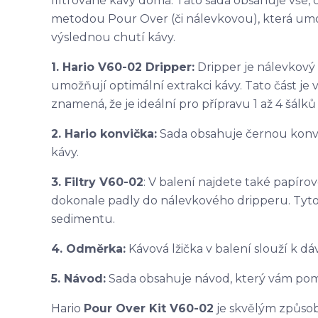
filtrované kávy doma. Tato sada obsahuje vše,
metodou Pour Over (či nálevkovou), která um
výslednou chutí kávy.
1. Hario V60-02 Dripper:
Dripper je nálevkový 
umožňují optimální extrakci kávy. Tato část je 
znamená, že je ideální pro přípravu 1 až 4 šálků
2. Hario konvička:
Sada obsahuje černou konvič
kávy.
3. Filtry V60-02
: V balení najdete také papírové
dokonale padly do nálevkového dripperu. Tyto fi
sedimentu.
4. Odměrka:
Kávová lžička v balení slouží k d
5. Návod:
Sada obsahuje návod, který vám pom
Hario
Pour Over Kit V60-02
je skvělým způsobe