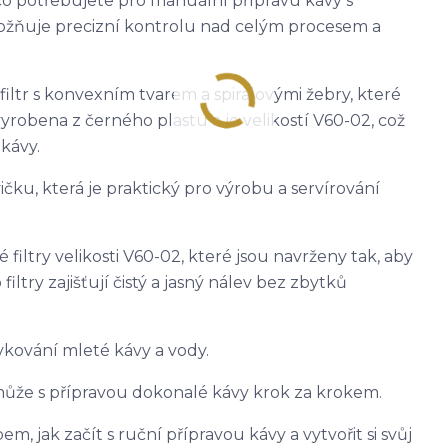
 co potřebujete pro manuální přípravu kávy s
ožňuje precizní kontrolu nad celým procesem a
filtr s konvexním tvarem a spirálovými žebry, které
vyrobena z černého plastu a je velikostí V60-02, což
 kávy.
ku, která je praktický pro výrobu a servírování
 filtry velikosti V60-02, které jsou navrženy tak, aby
ltry zajišťují čistý a jasný nálev bez zbytků
ávkování mleté kávy a vody.
ůže s přípravou dokonalé kávy krok za krokem.
m, jak začít s ruční přípravou kávy a vytvořit si svůj