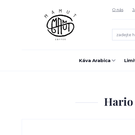
O nás
J
Káva Arabica
Limi
Hario