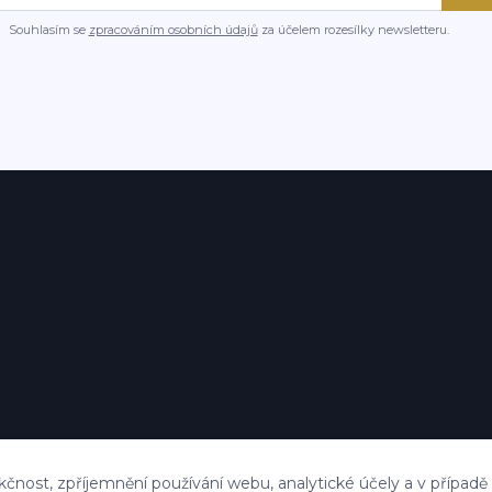
Souhlasím se
zpracováním osobních údajů
za účelem rozesílky newsletteru.
kčnost, zpříjemnění používání webu, analytické účely a v případě