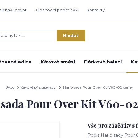
ak nakupovat
Obchodní podmínky
Kontakty
Hledat
tovaná edice
Kávové směsi
Dárkové balení
Ká
Úvod
Kávové příslušenství
Hario sada Pour Over Kit V60-02 černý
 sada Pour Over Kit V60-02
Vše pro záačátky s 
Popis Hario sady Pour O