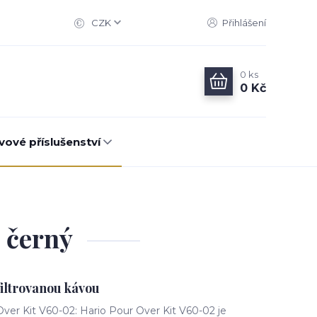
CZK
Přihlášení
0
ks
0 Kč
vové příslušenství
 černý
filtrovanou kávou
ver Kit V60-02: Hario Pour Over Kit V60-02 je