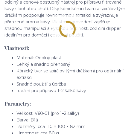
odolný a cenově dostupný nástroj pro přípravu filtrované
kávy s bohatou chutí. Díky kónickému tvaru a spirálovitým
drážkám podporuje rovnoměrnou extrakci a zvýrazňuje
přirozené aroma kávy. Plastové provedení zajišťuje
snadnou manipulaci a vysokou odolnost, což činí dripper
ideálním pro domácí i cestovní použití.
Vlastnosti:
Materiál: Odolný plast
Lehký a snadno přenosný
Kónický tvar se spirálovitými drážkami pro optimální
extrakci
Snadné použití a údržba
Ideální pro přípravu 1–2 šálků kávy
Parametry:
Velikost: V60-01 (pro 1–2 šálky)
Barva: Bílá
Rozměry: cca 110 × 100 × 82 mm
Hmotnost: cca 80 g