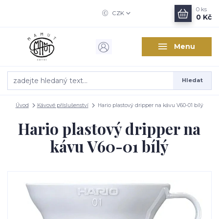
0
ks
CZK
0 Kč
Menu
Hledat
Úvod
Kávové příslušenství
Hario plastový dripper na kávu V60-01 bílý
Hario plastový dripper na
kávu V60-01 bílý