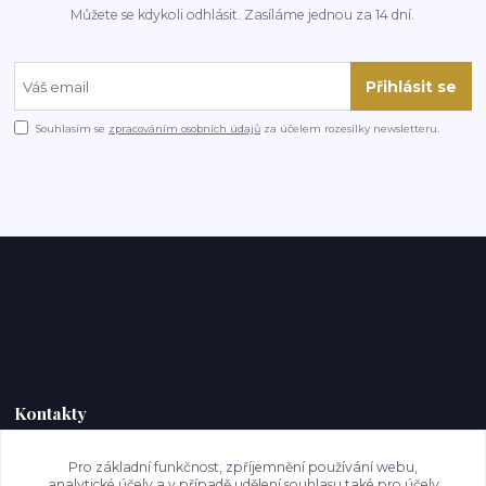
Můžete se kdykoli odhlásit. Zasíláme jednou za 14 dní.
Přihlásit se
Souhlasím se
zpracováním osobních údajů
za účelem rozesílky newsletteru.
Kontakty
Pro základní funkčnost, zpříjemnění používání webu,
analytické účely a v případě udělení souhlasu také pro účely