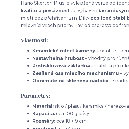
Hario Skerton Plus je vylepšená verze oblíbe
kvalitu a preciznost
. Je vybaven
keramickým
mletí bez přehřívání zrn. Díky
zesílené stabil
milovníci všech příprav káv, od espressa po fren
Vlastnosti:
Keramické mlecí kameny
– odolné, rov
Nastavitelná hrubost
– vhodný pro různé
Protiskluzová základna
– stabilita při mle
Zesílená osa mlecího mechanismu
– vy
Odnímatelná skleněná nádoba
– snadná
Parametry:
Materiál:
sklo / plast / keramika / nerezová
Kapacita:
cca 100 g kávy
Rozměry:
cca 18 × 9 cm
Hmotnost:
cca 475 g