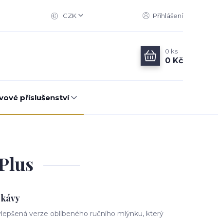
CZK
Přihlášení
0
ks
0 Kč
vové příslušenství
Plus
 kávy
vylepšená verze oblíbeného ručního mlýnku, který