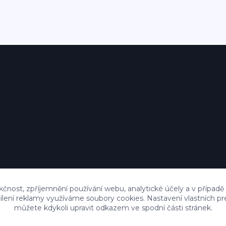
kčnost, zpříjemnění používání webu, analytické účely a v případě
cílení reklamy využíváme soubory cookies. Nastavení vlastních pr
můžete kdykoli upravit odkazem ve spodní části stránek.