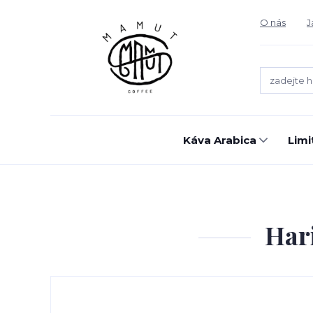
O nás
J
Káva Arabica
Limi
Har