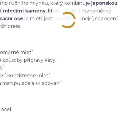
ného ručního mlýnku, který kombinuje
japonskou
i mlecími kameny
, které zajišťují rovnoměrné
izační ose
je mletí ještě konzistentnější, což ocení
ch press.
noměrné mletí
 způsoby přípravy kávy
tí
šší konzistence mletí
 manipulace a skladování
 ocel