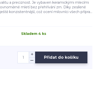
alitu a preciznost. Je vybaven keramickými mlecími
 rovnoměrné mletí bez přehřívání zrn. Díky zesílené
 ještě konzistentnější, což ocení milovníci všech přípra...
Skladem 4 ks
Přidat do košíku