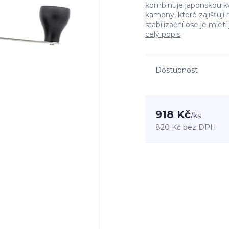
kombinuje japonskou kv
kameny, které zajišťují
stabilizační ose je mletí
celý popis
Dostupnost
918 Kč
/
ks
820 Kč
bez DPH