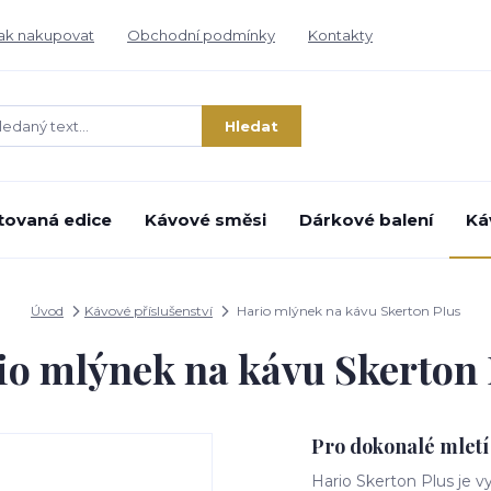
ak nakupovat
Obchodní podmínky
Kontakty
Hledat
tovaná edice
Kávové směsi
Dárkové balení
Ká
Úvod
Kávové příslušenství
Hario mlýnek na kávu Skerton Plus
io mlýnek na kávu Skerton 
Pro dokonalé mletí
Hario Skerton Plus je 