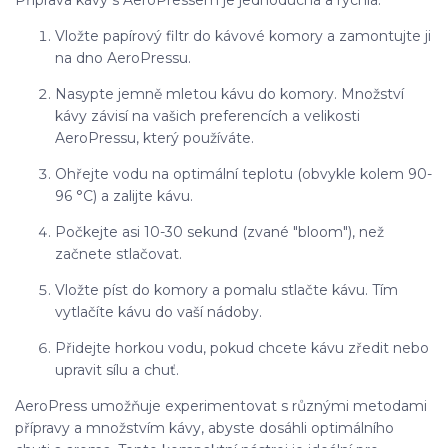
Vložte papírový filtr do kávové komory a zamontujte ji
na dno AeroPressu.
Nasypte jemně mletou kávu do komory. Množství
kávy závisí na vašich preferencích a velikosti
AeroPressu, který používáte.
Ohřejte vodu na optimální teplotu (obvykle kolem 90-
96 °C) a zalijte kávu.
Počkejte asi 10-30 sekund (zvané "bloom"), než
začnete stlačovat.
Vložte píst do komory a pomalu stlačte kávu. Tím
vytlačíte kávu do vaší nádoby.
Přidejte horkou vodu, pokud chcete kávu zředit nebo
upravit sílu a chuť.
AeroPress umožňuje experimentovat s různými metodami
přípravy a množstvím kávy, abyste dosáhli optimálního