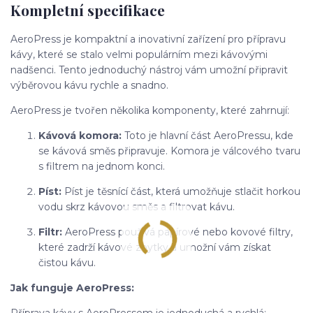
Kompletní specifikace
AeroPress je kompaktní a inovativní zařízení pro přípravu
kávy, které se stalo velmi populárním mezi kávovými
nadšenci. Tento jednoduchý nástroj vám umožní připravit
výběrovou kávu rychle a snadno.
AeroPress je tvořen několika komponenty, které zahrnují:
Kávová komora:
Toto je hlavní část AeroPressu, kde
se kávová směs připravuje. Komora je válcového tvaru
s filtrem na jednom konci.
Píst:
Píst je těsnící část, která umožňuje stlačit horkou
vodu skrz kávovou směs a filtrovat kávu.
Filtr:
AeroPress používá papírové nebo kovové filtry,
které zadrží kávové zbytky a umožní vám získat
čistou kávu.
Jak funguje AeroPress:
Příprava kávy s AeroPressem je jednoduchá a rychlá: