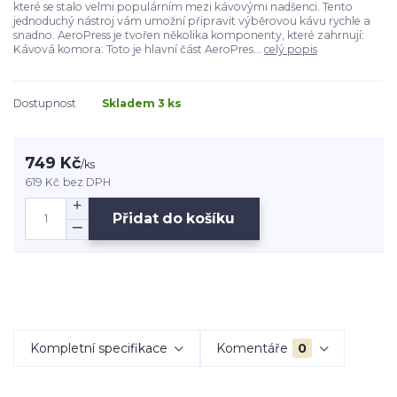
které se stalo velmi populárním mezi kávovými nadšenci. Tento
jednoduchý nástroj vám umožní připravit výběrovou kávu rychle a
snadno. AeroPress je tvořen několika komponenty, které zahrnují:
Kávová komora: Toto je hlavní část AeroPres...
celý popis
Dostupnost
Skladem 3 ks
749 Kč
/
ks
619 Kč
bez DPH
Přidat do košíku
Kompletní specifikace
Komentáře
0