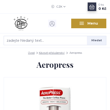
0
ks
CZK
0 Kč
Menu
Hledat
Úvod
Kávové příslušenství
Aeropress
Aeropress